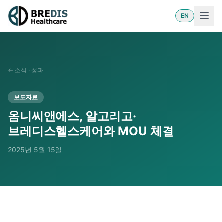
EN
←
소식 · 성과
보도자료
옴니씨앤에스, 알고리고·
브레디스헬스케어와 MOU 체결
2025년 5월 15일